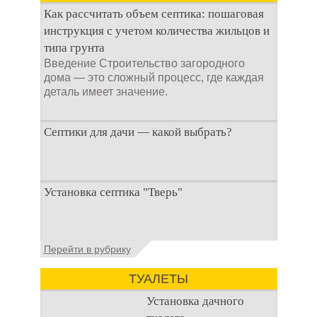
специальные
Как рассчитать объем септика: пошаговая
препараты, которые
инструкция с учетом количества жильцов и
типа грунта
Введение Строительство загородного
дома — это сложный процесс, где каждая
деталь имеет значение.
Септики для дачи — какой выбрать?
При строительстве дачи одной из
Установка септика "Тверь"
первоочередных задач становится
организация автономной канализации
Установка септика Тверь - важнейший
Перейти в рубрику
аспект утилизации сточных вод в частных
домах и на загородных
ТУАЛЕТЫ
Установка дачного