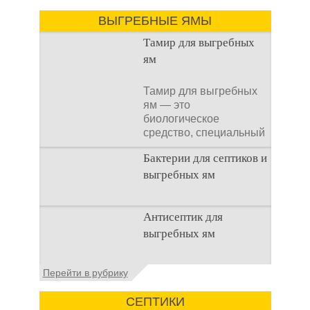
ВЫГРЕБНЫЕ ЯМЫ
Тамир для выгребных
ям
Тамир для выгребных
ям — это
биологическое
средство, специальный
концентрат, который
Бактерии для септиков и
используется
выгребных ям
Очистка
Антисептик для
канализационного
выгребных ям
стока или выгребной
ямой всегда являлась
не самым приятным
Общие сведения об
Перейти в рубрику
аспектом
антисептиках
Антисептик для
СЕПТИКИ
выгребных ям – это