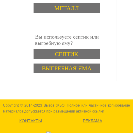
обладает высокой
МЕТАЛЛ
гибкостью, что
позволяет ему
приспосабливаться к
форме и размеру
заполняемых
Вы используете септик или
отверстий. Это
инструкция
выгребную яму?
свойство делает его
идеальным для
Варианты
СЕПТИК
заполнения мест,
которые необходимо
герметизировать, но
ВЫГРЕБНАЯ ЯМА
которые имеют
сложную форму.
Copyright © 2014-2023 Вывоз ЖБО. Полное или частичное копирование
материалов допускается при размещении активной ссылки
КОНТАКТЫ
РЕКЛАМА