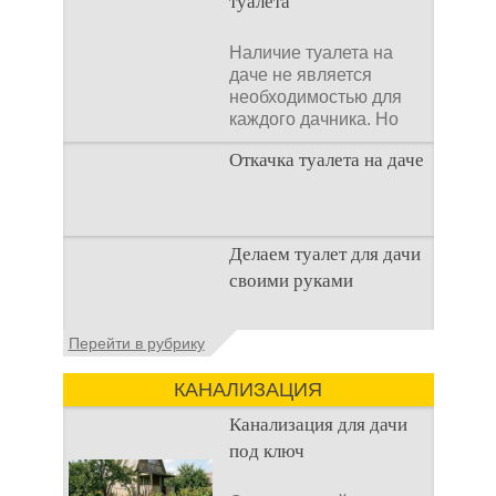
туалета
Наличие туалета на
даче не является
необходимостью для
каждого дачника. Но
многие люди думают,
Откачка туалета на даче
что
Туалет на даче – это
Делаем туалет для дачи
первая постройка,
своими руками
которая изначально
строится на дачном
участке. Она может
Туалеты для дачи – это
Перейти в рубрику
устройства, с которых
начинается
КАНАЛИЗАЦИЯ
благоустройство
дачного участка,
Канализация для дачи
частного
под ключ